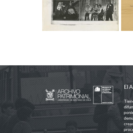
El A
Tien
difun
poni
demu
crea
proc