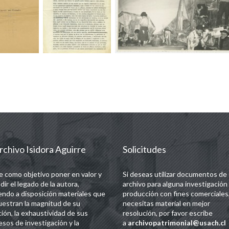
rchivo Isidora Aguirre
Solicitudes
e como objetivo poner en valor y
Si deseas utilizar documentos de
dir el legado de la autora,
archivo para alguna investigación
endo a disposición materiales que
producción con fines comerciales,
estran la magnitud de su
necesitas material en mejor
ción, la exhaustividad de sus
resolución, por favor escribe
esos de investigación y la
a
archivopatrimonial@usach.cl