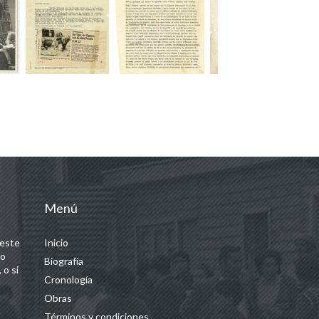
Menú
 este
Inicio
 o
Biografía
 o si
Cronología
Obras
Términos y condiciones