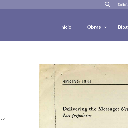
Solici
Inicio
Obras
Biog
co: