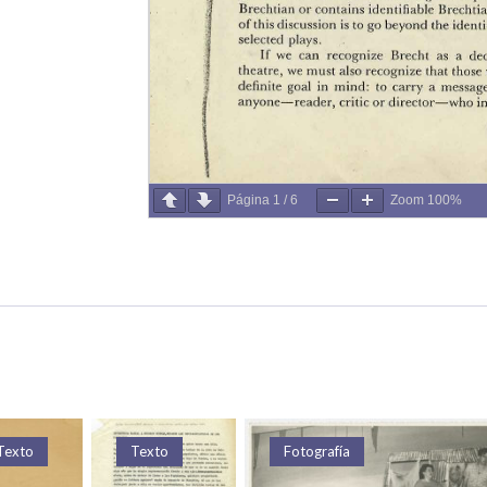
Página
1
/
6
Zoom
100%
Fotografía
Texto
Texto