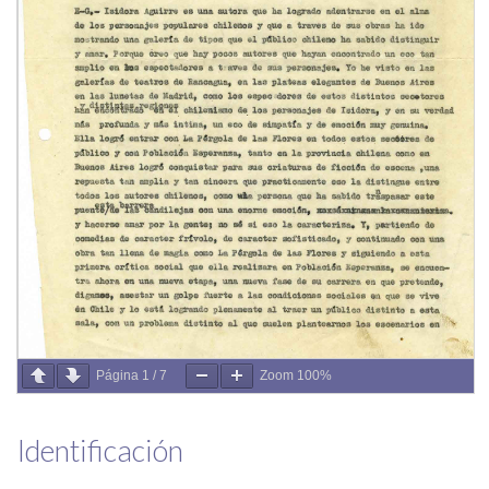
Página
1
/
7
Zoom
100%
Identificación