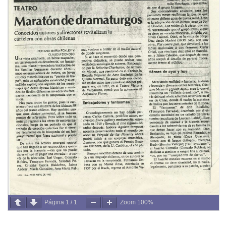
Página
1
/
1
Zoom
100%