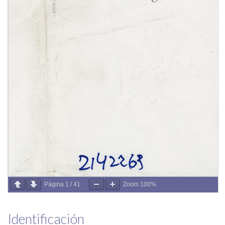
Página
1
/
41
Zoom
100%
Identificación