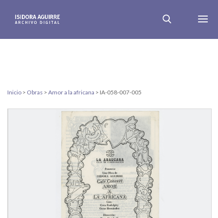
Inicio
>
Obras
>
Amor a la africana
>
IA-058-007-005