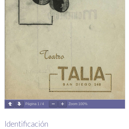
Página
1
/
4
Zoom
100%
Identificación