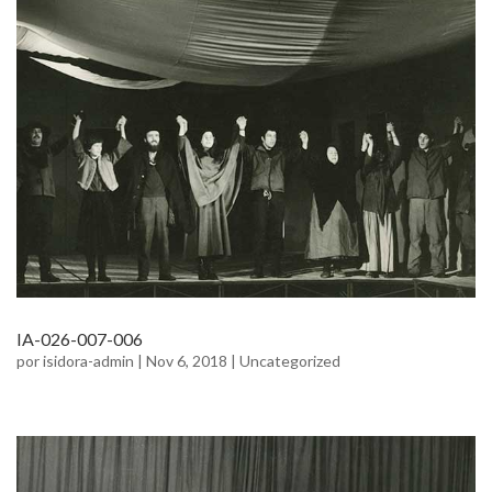
IA-026-007-006
por
isidora-admin
|
Nov 6, 2018
|
Uncategorized