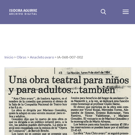
Inicio
>
Obras
>
Anacleto avaro
>
IA-068-007-002