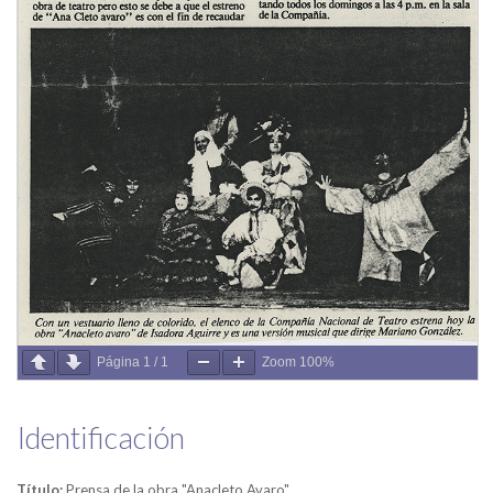
Página
1
/
1
Zoom
100%
Identificación
Título:
Prensa de la obra "Anacleto Avaro"