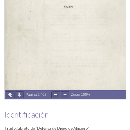
Página
1
/
62
Zoom
100%
Identificación
Título:
Libreto de "Defensa de Diego de Almagro"