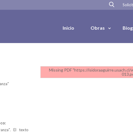
Solici
Inicio
Obras
Biog
Missing PDF "https://isidoraaguirre.usach.c
013.pd
ranza"
co:
ranza". El texto