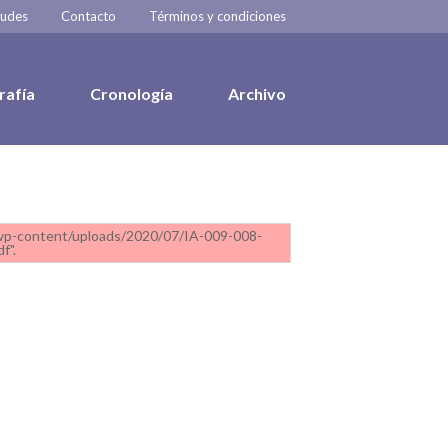
tudes
Contacto
Términos y condiciones
rafía
Cronología
Archivo
l/wp-content/uploads/2020/07/IA-009-008-
f".