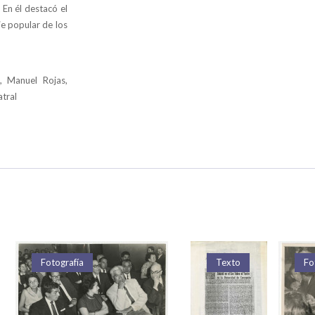
 En él destacó el
je popular de los
e, Manuel Rojas,
atral
Fotografía
Fotografía
Fotografía
Fotografía
Fotografía
Fotografía
Texto
Texto
Texto
Texto
Fot
Fo