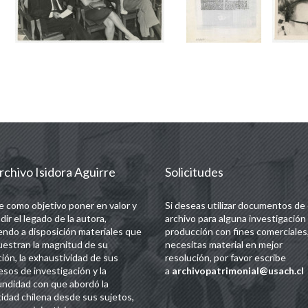
rchivo Isidora Aguirre
Solicitudes
e como objetivo poner en valor y
Si deseas utilizar documentos de
dir el legado de la autora,
archivo para alguna investigación
endo a disposición materiales que
producción con fines comerciales,
estran la magnitud de su
necesitas material en mejor
ción, la exhaustividad de sus
resolución, por favor escribe
esos de investigación y la
a
archivopatrimonial@usach.cl
undidad con que abordó la
tidad chilena desde sus sujetos,