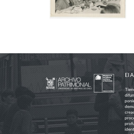
El A
Tien
difun
poni
demu
crea
proc
prof
iden