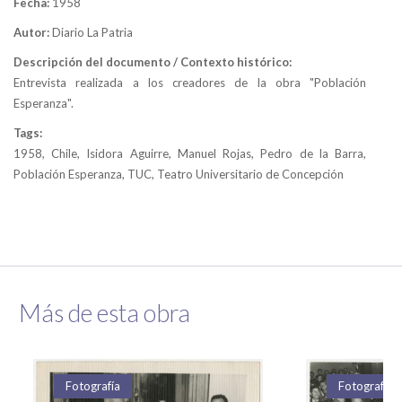
Fecha:
1958
Autor:
Diario La Patria
Descripción del documento / Contexto histórico:
Entrevista realizada a los creadores de la obra "Población
Esperanza".
Tags:
1958, Chile, Isidora Aguirre, Manuel Rojas, Pedro de la Barra,
Población Esperanza, TUC, Teatro Universitario de Concepción
Más de esta obra
Fotografía
Fotografía
Fotografía
Fotografía
Fotografía
Fotografía
Fotografía
Fotografía
Fotografía
Fotografía