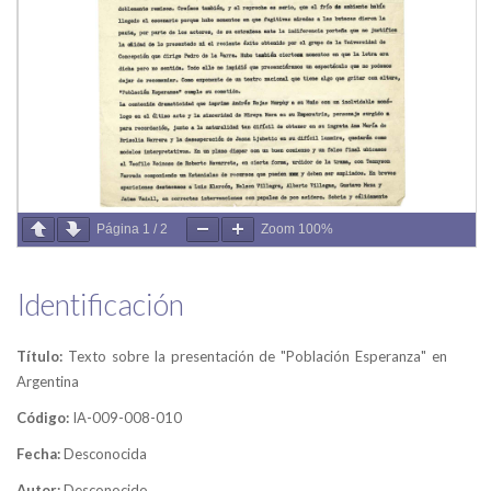
Página
1
/
2
Zoom
100%
Identificación
Título:
Texto sobre la presentación de "Población Esperanza" en
Argentina
Código:
IA-009-008-010
Fecha:
Desconocida
Autor:
Desconocido