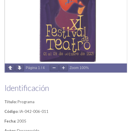
Página
1
/
4
Zoom
100%
Identificación
Título:
Programa
Código:
IA-042-006-011
Fecha:
2005
Autor:
Desconocido