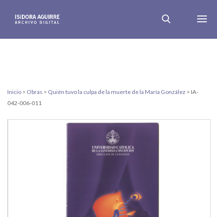
Inicio
>
Obras
>
Quién tuvo la culpa de la muerte de la María González
>
IA-
042-006-011